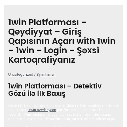
1win Platforması –
Qeydiyyat – Giriş
Qapısının Açarı with 1win
– 1win – Login – Şəxsi
Kartoqrafiyanız
Uncategorized
/ By
imhimsri
1win Platforması – Detektiv
Gözü ilə İlk Baxış
Gecə şəhərinin dumanı kimi, qumar dünyası həm cazibədar, həm də
təhlükəlidir.
1win azerbaycan
platforması bu labirintdə bir işıq
forarıdır. Yeni başlayanlar üçün bu, sadəcə bir oyun deyil, şansın
qanunlarını öyrənmək deməkdir. Gəlin, bu sirri addım-addım açaq.