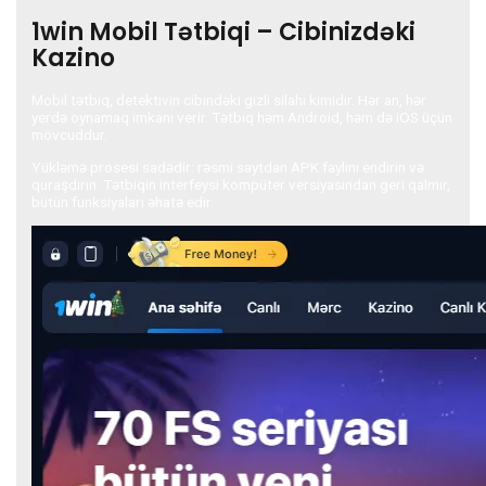
1win Mobil Tətbiqi – Cibinizdəki
Kazino
Mobil tətbiq, detektivin cibindəki gizli silahı kimidir. Hər an, hər
yerdə oynamaq imkanı verir. Tətbiq həm Android, həm də iOS üçün
mövcuddur.
Yükləmə prosesi sadədir: rəsmi saytdan APK faylını endirin və
quraşdırın. Tətbiqin interfeysi kompüter versiyasından geri qalmır,
bütün funksiyaları əhatə edir.