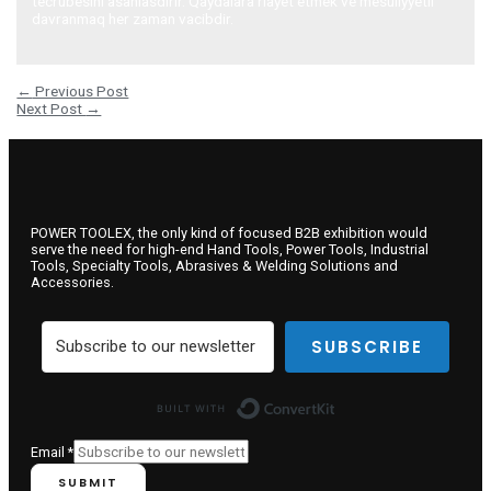
tecrubesini asanlasdirir. Qaydalara riayet etmek ve mesuliyyetli
davranmaq her zaman vacibdir.
Post navigation
←
Previous Post
Next Post
→
POWER TOOLEX, the only kind of focused B2B exhibition would
serve the need for high-end Hand Tools, Power Tools, Industrial
Tools, Specialty Tools, Abrasives & Welding Solutions and
Accessories.
SUBSCRIBE
Built with ConvertKit
Email
*
SUBMIT