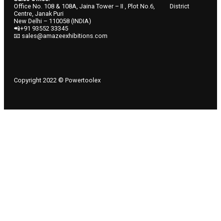
Office No. 108 & 108A, Jaina Tower – II , Plot No.6, District
Centre, Janak Puri
New Delhi – 110058 (INDIA)
📲+91 93552 33345
📧 sales@amazeexhibitions.com
Copyright 2022 © Powertoolex