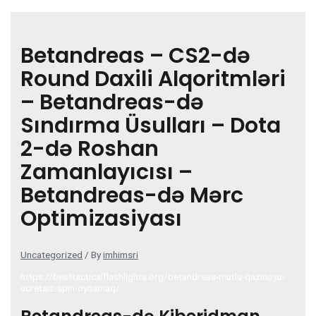
Betandreas – CS2-də
Round Daxili Alqoritmləri
– Betandreas-də
Sındırma Üsulları – Dota
2-də Roshan
Zamanlayıcısı –
Betandreas-də Mərc
Optimizasiyası
Uncategorized
/ By
imhimsri
https://besttacticalflashlights.org/betandreas-mutlu-qazinoyu-
ucretsiz-spin-oynamaq/