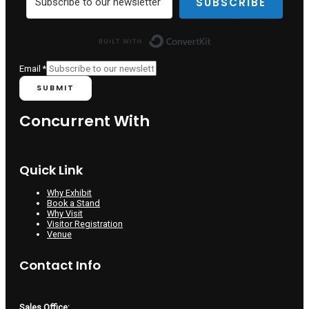
SUBSCRIBE
Built with ConvertKit
Email
*
SUBMIT
Concurrent With
Quick Link
Why Exhibit
Book a Stand
Why Visit
Visitor Registration
Venue
Contact Info
Sales Office: