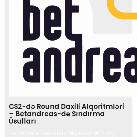
CS2-də Round Daxili Alqoritmləri
– Betandreas-də Sındırma
Üsulları
CS2 mərclərində round-based quruluş əsasdır. Hər roundun