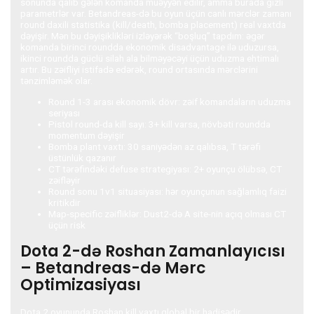
sonunda qalib gələn komanda müəyyən edilir, amma burada gizli
parametrlər var. Betandreas-də bu oyun üçün canlı mərclər zamanı
round daxili statistika (kill/death, bomba placement) real vaxtda
dəyişir. Mən bu dəyişiklikləri izləyərək “boşluq” tapdım: əgər
komanda birinci roundda ekonomik disadvantage ilə uduzursa,
ikinci roundda güclü silah ala bilməyəcəyi üçün uduzma ehtimalı
artır. Bu zəifliyi istifadə edərək, round ortasında mərclərini
tənzimləmək olar.
Round 1-3 arası ekonomik dövr: zəif komandaların uduzma
seriyası
Pistol round-da kill sayı: 3+ kill varsa, növbəti roundda
momentum dəyişir
Bomba plant vaxtı: 30 saniyədən az qalıbsa, T tərəfi
üstünlük qazanır
CT tərəfindəki defuse strategiyası: 2+ oyunçu ölübsə, CT
zəifləyir
Round sonu 1v1 situasiyası: hər oyunçunun sağlamlıq faizi
kritikdir
Map-specific zəifliklər: Dust2-də A site-nin açıq olması CT
üçün risk
Dota 2-də Roshan Zamanlayıcısı
– Betandreas-də Mərc
Optimizasiyası
Dota 2 oyununda Roshan kill vaxtı qlobal bir hadisədir.