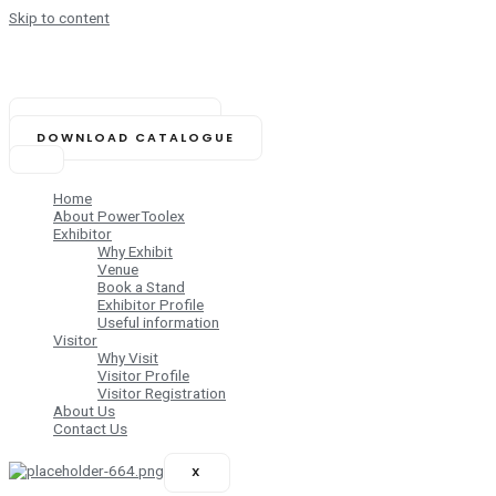
Skip to content
NOVEMBER 14-16, 2025
Biswa Bangla Mela Prangan,
Kolkata (India)
BOOK YOUR STAND
DOWNLOAD CATALOGUE
Home
About PowerToolex
Exhibitor
Why Exhibit
Venue
Book a Stand
Exhibitor Profile
Useful information
Visitor
Why Visit
Visitor Profile
Visitor Registration
About Us
Contact Us
X