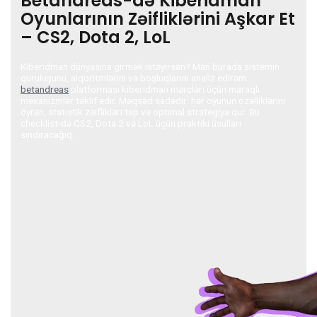
Betandreas-də Kiberidman
Oyunlarının Zəifliklərini Aşkar Et
– CS2, Dota 2, LoL
Kiberidman dünyasına girmək istəyirsən? Mən burada sistemin
quruluşunu, alqoritmlərini və boşluqlarını analiz edirəm.
betandreas
platforması kiberidman mərcləri üçün maraqlı
mexanizmlər təklif edir. Məqsəd sadədir: hər oyunun özəlliklərini
öyrən, statistik zəiflikləri tap və optimal strategiya qur. Bu
checklist-də CS2, Dota 2 və LoL üçün praktiki üsulları
sındıracağıq.