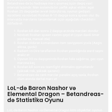
Betandreas-də bu hadisəyə mərc qoymaq üçün dəqiq vaxt
intervalı lazımdır. Mən sistemdə bir zəiflik aşkar etdim: əgər
Roshan 25 dəqiqədən əvvəl öldürülürsə, oyunun gedişatı
sürətlənir və növbəti Roshan 8-10 dəqiqə sonra spawn olur. Bu
intervalda mərclərini tənzimləmək üçün aşağıdakı checklist-i
istifadə et:
Roshan kill-dən sonra 2 dəqiqə ərzində mərcləri dondur
Növbəti Roshan spawn vaxtını qeyd et (oyun daxili timer
yoxdursa, manual izlə)
Roshan öldürən komandanın item səviyyəsini yoxla (Aegis
alıbsa, güclü)
Radiant vs Dire tərəflərinin Roshan yaxınlığında ward sayını
analiz et
Oyunun 30-cu dəqiqəsində Roshan hələ sağdırsa, gec oyun
mərcinə keç
Roshan kill sonrası teamfight ehtimalını qiymətləndir
(yüksək risk, yüksək qazanc)
Betandreas-də canlı mərclər panelini açıq saxla, Roshan
ölüm anında dərhal mərc et
LoL-də Baron Nashor və
Elemental Dragon – Betandreas-
də Statistika Oyunu
LoL-də Baron Nashor və Elemental Dragon kimi obyektlər oyunun