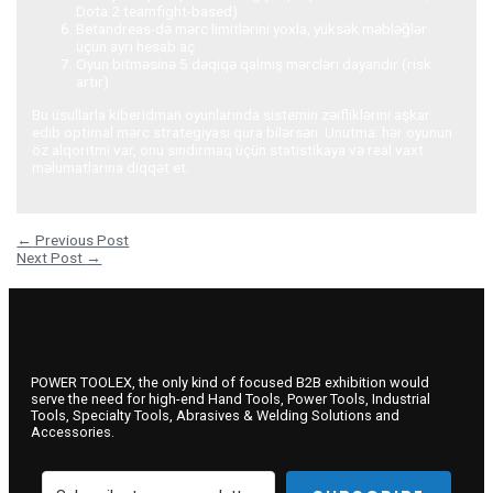
Dota 2 teamfight-based)
Betandreas-də mərc limitlərini yoxla, yüksək məbləğlər
üçün ayrı hesab aç
Oyun bitməsinə 5 dəqiqə qalmış mərcləri dayandır (risk
artır)
Bu üsullarla kiberidman oyunlarında sistemin zəifliklərini aşkar
edib optimal mərc strategiyası qura bilərsən. Unutma: hər oyunun
öz alqoritmi var, onu sındırmaq üçün statistikaya və real vaxt
məlumatlarına diqqət et.
Post navigation
←
Previous Post
Next Post
→
POWER TOOLEX, the only kind of focused B2B exhibition would
serve the need for high-end Hand Tools, Power Tools, Industrial
Tools, Specialty Tools, Abrasives & Welding Solutions and
Accessories.