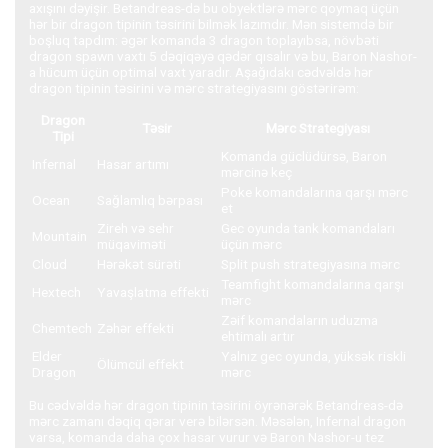
axışını dəyişir. Betandreas-də bu obyektlərə mərc qoymaq üçün
hər bir dragon tipinin təsirini bilmək lazımdır. Mən sistemdə bir
boşluq tapdım: əgər komanda 3 dragon toplayıbsa, növbəti
dragon spawn vaxtı 5 dəqiqəyə qədər qısalır və bu, Baron Nashor-
a hücum üçün optimal vaxt yaradır. Aşağıdakı cədvəldə hər
dragon tipinin təsirini və mərc strategiyasını göstərirəm:
Dragon
Təsir
Mərc Strategiyası
Tipi
Komanda güclüdürsə, Baron
Infernal
Hasar artımı
mərcinə keç
Poke komandalarına qarşı mərc
Ocean
Sağlamlıq bərpası
et
Zireh və sehr
Gec oyunda tank komandaları
Mountain
müqaviməti
üçün mərc
Cloud
Hərəkət sürəti
Split push strategiyasına mərc
Teamfight komandalarına qarşı
Hextech
Yavaşlatma effekti
mərc
Zəif komandaların uduzma
Chemtech
Zəhər effekti
ehtimalı artır
Elder
Yalnız gec oyunda, yüksək riskli
Ölümcül effekt
Dragon
mərc
Bu cədvəldə hər dragon tipinin təsirini öyrənərək Betandreas-də
mərc zamanı dəqiq qərar verə bilərsən. Məsələn, Infernal dragon
varsa, komanda daha çox hasar vurur və Baron Nashor-u tez