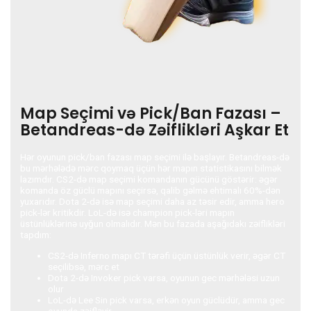
Map Seçimi və Pick/Ban Fazası –
Betandreas-də Zəiflikləri Aşkar Et
Hər oyunun pick/ban fazası map seçimi ilə başlayır. Betandreas-də
bu mərhələdə mərc qoymaq üçün hər mapın statistikasını bilmək
lazımdır. CS2-də map seçimi komandanın gücünü göstərir: əgər
komanda öz güclü mapını seçirsə, qalib gəlmə ehtimalı 60%-dən
yuxarıdır. Dota 2-də isə map seçimi daha az təsir edir, amma hero
pick-lər kritikdir. LoL-də isə champion pick-ləri mapın
üstünlüklərinə uyğun olmalıdır. Mən bu fazada aşağıdakı zəiflikləri
tapdım:
CS2-də Inferno mapı CT tərəfi üçün üstünlük verir, əgər CT
seçilibsə, mərc et
Dota 2-də Invoker pick varsa, oyunun gec mərhələsi uzun
olur
LoL-də Lee Sin pick varsa, erkən oyun güclüdür, amma gec
oyunda zəifləyir