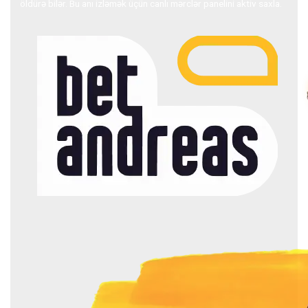
öldürə bilər. Bu anı izləmək üçün canlı mərclər panelini aktiv saxla.