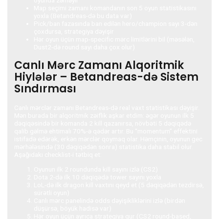
Map seçimi zamanı komandanın son 5 oyun statistikasını
yoxla (Betandreas-də bu data var)
Pick/ban fazasında ban edilən hero/champion sayı 3-dən
çoxdursa, strategiya dəyişir
Hər oyun üçün map-specific mərc limitlərini bil (məsələn,
Dust2-də round sayı daha çox olur)
Canlı Mərc Zamanı Alqoritmik
Hiylələr – Betandreas-də Sistem
Sındırması
Canlı mərclər zamanı Betandreas-də real vaxt statistikası dəyişir.
Mən burada bir alqoritmik zəiflik aşkar etdim: əgər oyunun ilk 5
dəqiqəsində bir komanda 2 kill qazanırsa, növbəti 5 dəqiqədə
qalib gəlmə ehtimalı 70%-ə qədər artır. Bu “momentum” effektini
istifadə edərək, erkən mərclər qoymaq olar. Həmçinin, oyunun gec
mərhələsində (30 dəqiqədən sonra) statistika daha stabil olur.
Aşağıdakı checklist-i tətbiq et:
Oyunun ilk 2 roundunda kill sayını izlə (CS2)
Dota 2-də ilk 10 dəqiqədə tower sayını yoxla
LoL-də ilk dragon kill vaxtını qeyd et (5 dəqiqədən tezdirsə,
sürətli oyun)
Canlı mərc panelində odds dəyişikliklərini izlə (birdən
düşürsə, böyük hadisə var)
Hər oyun üçün ayrıca strategiya qur (CS2 round-based,