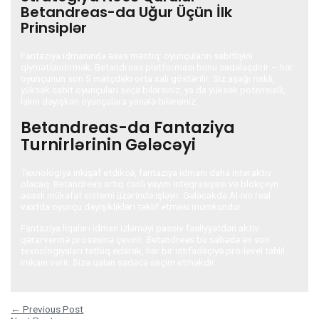
Betandreas-da Uğur Üçün İlk
Prinsiplər
Fantaziya idmanında əsas məntiq: oyunçuların sabitliyini
qiymətləndirmək. Betandreas platforması bunu sadələşdirir – hər
oyunçunun son 5 matçdakı orta xalı göstərilir. Siz aşağı riskli,
yüksək sabit oyunçuları seçə bilərsiniz, ya da yüksək potensiallı,
lakin dəyişkən oyunçulara yönələ bilərsiniz.
Betandreas-da Fantaziya
Turnirlərinin Gələcəyi
Texnologiya inkişaf etdikcə, fantaziya idmanı daha interaktiv
olacaq. Betandreas artıq canlı yayım inteqrasiyası və blokçeyn
əsaslı mükafat sistemi üzərində işləyir. Gələcəkdə AI-nin real
vaxtda oyunçu dəyişiklikləri təklif etməsi mümkündür.
Fantaziya liqaları idman izləməyi passiv fəaliyyətdən aktiv
qərarvermə prosesinə çevirir. Betandreas bu sahədə ən son
texnologiyaları tətbiq edərək, hər bir istifadəçiyə pro-level təhlil
imkanı verir. Sizə qalan sadəcə seçim etməkdir.
Post navigation
←
Previous Post