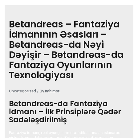
Betandreas – Fantaziya
İdmanının Əsasları –
Betandreas-da Nəyi
Dəyişir – Betandreas-da
Fantaziya Oyunlarının
Texnologiyası
Uncategorized
/ By
imhimsri
Betandreas-da Fantaziya
İdmanı – İlk Prinsiplərə Qədər
Sadələşdirilmiş
Fantaziya idmanı, real oyunçuların statistikalarına əsaslanaraq
virtual komandalar qurmaqdır. Betandreas platforması bu