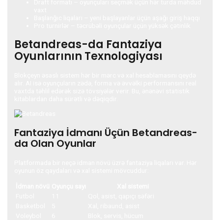
Draft formatı – oyunçuları seçmək üçün hər turda məhdud
vaxt
Başlanğıc liqaları – yeni başlayanlar üçün aşağı giriş haqqı
Pro turnirlər – təcrübəli oyunçular üçün yüksək çətinlik
Betandreas-da Fantaziya
Oyunlarının Texnologiyası
Blokçeyn əsaslı sistem hər bir mərc və xal hesablamasını qeydə
alır. AI isə oyunçuların zədə, forma və əvvəlki performansını real
vaxtda təhlil edərək sizə tövsiyələr verir. Bu, ənənəvi statistik
kitablardan daha sürətli və dəqiqdir.
Fantaziya İdmanı Üçün Betandreas-
da Olan Oyunlar
Platformada bir neçə idman növü üzrə fantaziya liqaları var. Hər
oyunun öz qaydaları və xal sistemi mövcuddur:
İdman növü
Oyunçu sayı
Xal sistemi
Futbol
11
Qol, asist, qapıçı səfəri
Basketbol
5
Xal, ribaund, asist
Voleybol
6
Blok, servis, hücum