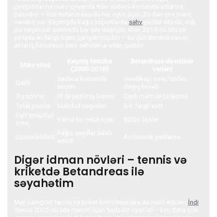
çempionatına mərc qoyanda mən sadəcə komanda adlarına
baxırdım – indi Betandreas-də hər oyun üçün 20-dən çox mərc
variantı var. Keçmişdə kağız kuponlarda
səhv
yazılar olurdu, indi
isə rəqəmsal sistemdə hər şey dəqiqdir. Mən 2014-cü ildə bir
yarışda iki fərqli liqanı qarışdırmışdım – bu gün Betandreas-in
axtarış funksiyası belə səhvləri aradan qaldırır.
Keçmiş təcrübə
Betandreas-də müasir
Mərc növü
(2000-2010)
variant
Sadəcə komanda
Handikap, over/under,
Qalib
seçimi
dəqiq hesab
Try scorer
Əl ilə yazılmış kupon
Canlı mərc ilə birləşmə
Total points
Məhdud seçimlər
5-6 fərqli xətt
Half time/Full
Yalnız bir neçə oyun
Bütün liqalar
time
Kağız qeydlər tələb
Uzunmüddətli
Avtomatik yeniləmə
edirdi
Digər idman növləri – tennis və
kriketdə Betandreas ilə
səyahətim
Mən həmçinin tennis və kriket kimi idmanlara da mərc edirəm
İndi
.
Tennis 2003-cü ildə mənim üçün sadə bir oyun idi – kim daha çox