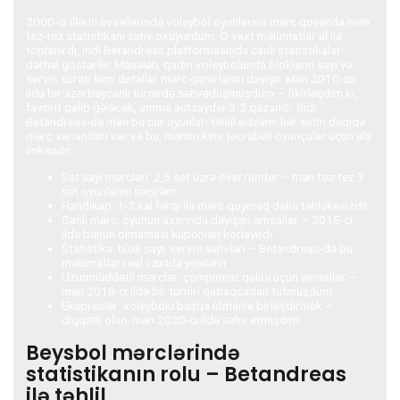
2000-ci illərin əvvəllərində voleybol oyunlarına mərc qoyanda mən
tez-tez statistikanı səhv oxuyurdum. O vaxt məlumatlar əl ilə
toplanırdı, indi Betandreas platformasında canlı statistikalar
dərhal göstərilir. Məsələn, qadın voleybolunda blokların sayı və
servis sürəti kimi detallar mərc qərarlarını dəyişir. Mən 2010-cu
ildə bir azərbaycanlı turnirdə səhvədüşmüşdüm – fikirləşdim ki,
favorit qalib gələcək, amma autsayder 3:2 qazandı. İndi
Betandreas-də mən bu cür oyunları təhlil edirəm: hər setin dəqiqə
mərc variantları var və bu, mənim kimi təcrübəli oyunçular üçün əla
imkandır.
Set sayı mərcləri: 2,5 set üzrə over/under – mən tez-tez 3
set oyunlarını seçirəm
Handikap: 1-2 xal fərqi ilə mərc qoymaq daha təhlükəsizdir
Canlı mərc: oyunun axarında dəyişən əmsallar – 2015-ci
ildə bunun olmaması kuponları korlayırdı
Statistika: blok sayı, servis səhvləri – Betandreas-də bu
məlumatlar real vaxtda yenilənir
Uzunmüddətli mərclər: çempionat qalibi üçün əmsallar –
mən 2018-ci ildə bir turniri qabaqcadan tutmuşdum
Ekspreslər: voleybolu başqa idmanla birləşdirmək –
diqqətli olun, mən 2020-ci ildə səhv etmişdim
Beysbol mərclərində
statistikanın rolu – Betandreas
ilə təhlil