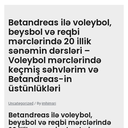
Betandreas ilə voleybol,
beysbol və reqbi
mərclərində 20 illik
sənəmin dərsləri –
Voleybol mərclərində
keçmiş səhvlərim və
Betandreas-in
üstünlükləri
Uncategorized
/ By
imhimsri
Betandreas ilə voleybol,
beysbol və reqbi mərclərində