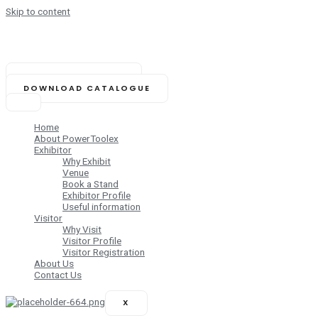
Skip to content
NOVEMBER 14-16, 2025
Biswa Bangla Mela Prangan,
Kolkata (India)
BOOK YOUR STAND
DOWNLOAD CATALOGUE
Home
About PowerToolex
Exhibitor
Why Exhibit
Venue
Book a Stand
Exhibitor Profile
Useful information
Visitor
Why Visit
Visitor Profile
Visitor Registration
About Us
Contact Us
X