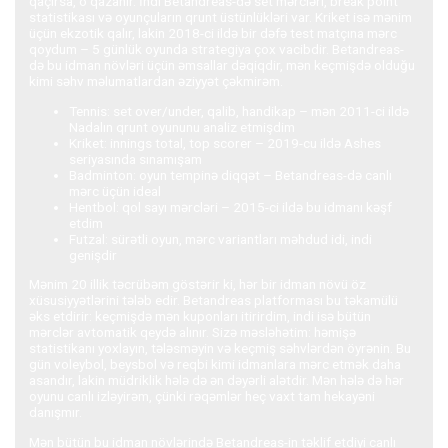
qaçırsa, o qazanır. İndi Betandreas-də set mərcləri, break point
statistikası və oyunçuların qrunt üstünlükləri var. Kriket isə mənim
üçün ekzotik qalır, lakin 2018-ci ildə bir dəfə test matçına mərc
qoydum – 5 günlük oyunda strategiya çox vacibdir. Betandreas-
də bu idman növləri üçün əmsallar dəqiqdir, mən keçmişdə olduğu
kimi səhv məlumatlardan əziyyət çəkmirəm.
Tennis: set over/under, qalib, handikap – mən 2011-ci ildə
Nadalın qrunt oyununu analiz etmişdim
Kriket: innings total, top scorer – 2019-cu ildə Ashes
seriyasında sınamışam
Badminton: oyun tempinə diqqət – Betandreas-də canlı
mərc üçün ideal
Hentbol: qol sayı mərcləri – 2015-ci ildə bu idmanı kəşf
etdim
Futzal: sürətli oyun, mərc variantları məhdud idi, indi
genişdir
Mənim 20 illik təcrübəm göstərir ki, hər bir idman növü öz
xüsusiyyətlərini tələb edir. Betandreas platforması bu təkamülü
əks etdirir: keçmişdə mən kuponları itirirdim, indi isə bütün
mərclər avtomatik qeydə alınır. Sizə məsləhətim: həmişə
statistikanı yoxlayın, tələsməyin və keçmiş səhvlərdən öyrənin. Bu
gün voleybol, beysbol və reqbi kimi idmanlara mərc etmək daha
asandır, lakin müdriklik hələ də ən dəyərli alətdir. Mən hələ də hər
oyunu canlı izləyirəm, çünki rəqəmlər heç vaxt tam hekayəni
danışmır.
Mən bütün bu idman növlərində Betandreas-in təklif etdiyi canlı