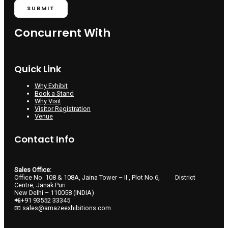
SUBMIT
Concurrent With
Quick Link
Why Exhibit
Book a Stand
Why Visit
Visitor Registration
Venue
Contact Info
Sales Office:
Office No. 108 & 108A, Jaina Tower – II , Plot No.6, District
Centre, Janak Puri
New Delhi – 110058 (INDIA)
📲+91 93552 33345
📧 sales@amazeexhibitions.com