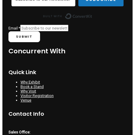
Built with ConvertKit
Email
*
SUBMIT
Concurrent With
Quick Link
Why Exhibit
Book a Stand
Why Visit
Visitor Registration
Venue
Contact Info
Sales Office: