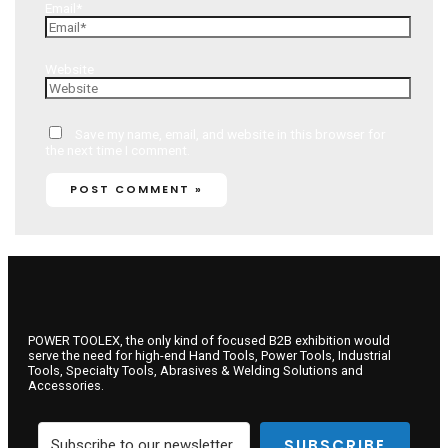
Email*
Website
Save my name, email, and website in this browser for
the next time I comment.
POWER TOOLEX, the only kind of focused B2B exhibition would
serve the need for high-end Hand Tools, Power Tools, Industrial
Tools, Specialty Tools, Abrasives & Welding Solutions and
Accessories.
SUBSCRIBE