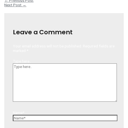
←
Previous Post
Next Post
→
Leave a Comment
Your email address will not be published.
Required fields are
marked
*
Type here..
Name*