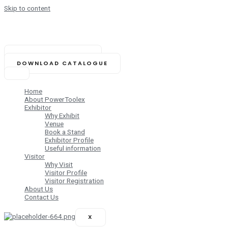
Skip to content
NOVEMBER 14-16, 2025
Biswa Bangla Mela Prangan,
Kolkata (India)
BOOK YOUR STAND
DOWNLOAD CATALOGUE
Home
About PowerToolex
Exhibitor
Why Exhibit
Venue
Book a Stand
Exhibitor Profile
Useful information
Visitor
Why Visit
Visitor Profile
Visitor Registration
About Us
Contact Us
X