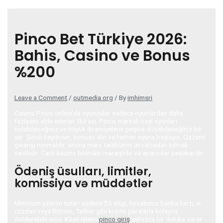
Pinco Bet Türkiye 2026:
Bahis, Casino ve Bonus
%200
Leave a Comment
/
outmedia.org
/ By
imhimsri
Casino Pinco online’da oyuncular sadece oyunlardan daha
fazlasını elde ederler. Burası, Pinco markalı özel oyunları
bulabileceğiniz ve büyük ikramiyelerin peşine düşebileceğiniz bir
yer. Şimdi kaydolun, bonusu alın ve hemen oyuna başlayın. Qazanc
çıxarışı normaldır, amma mərc tələblərini əvvəlcədən bilmək
vacibdir. Canlı kazino bölməsi maraqlıdır və aparıcılar peşəkardır.
Ödəniş üsulları, limitlər,
komissiya və müddətlər
Minimum yatırım tutarı sadece $5 olup, hesabınızı banka kartı, e-
cüzdan veya Bitcoin, Tether gibi kripto paralarla kolayca
doldurabilirsiniz. Kayıt işlemi
pinco giriş
yalnızca bir dakika sürer