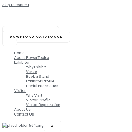
Skip to content
NOVEMBER 14-16, 2025
Biswa Bangla Mela Prangan,
Kolkata (India)
BOOK YOUR STAND
DOWNLOAD CATALOGUE
Home
About PowerToolex
Exhibitor
Why Exhibit
Venue
Book a Stand
Exhibitor Profile
Useful information
Visitor
Why Visit
Visitor Profile
Visitor Registration
About Us
Contact Us
X