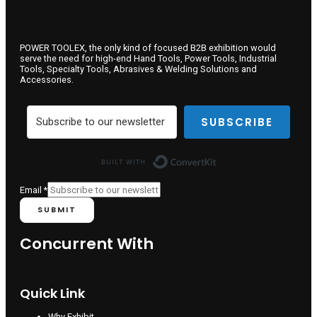
POWER TOOLEX, the only kind of focused B2B exhibition would
serve the need for high-end Hand Tools, Power Tools, Industrial
Tools, Specialty Tools, Abrasives & Welding Solutions and
Accessories.
SUBSCRIBE
Built with ConvertKit
Email
*
SUBMIT
Concurrent With
Quick Link
Why Exhibit