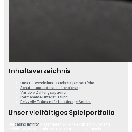
Inhaltsverzeichnis
Unser abwechslungsreiches Spielportfolio
Schutzstandards und Lizensierung
Variable Zahlungsoptionen
Permanente Unterstützung
Reizvolle Prämien für beständige Spieler
Unser vielfältiges Spielportfolio
Bei
casino infinity
präsentieren wir eine akribisch kuratierte
Kollektion von über als 3.500 Spieltiteln, die sämtliche